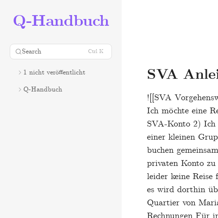
Q-Handbuch
Search
Ctrl K
SVA Anle
1 nicht veröffentlicht
Q-Handbuch
![[SVA Vorgehensw
Ich möchte eine R
SVA-Konto 2) Ich 
einer kleinen Gru
buchen gemeinsam 
privaten Konto zu
leider keine Reis
es wird dorthin ü
Quartier von Mari
Rechnungen Für in