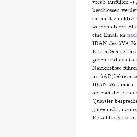
vorab ausfüllen -
beschlossen werden
sie nicht zu akti
werden ob der Elt
eine Email an
nac
IBAN des SVA-Kon
Eltern/SchülerInn
gehen und das Ge
Namensliste führe
im SAP(Sekretaria
IBAN Was mach ich
ob man die Kinder 
Quartier besprech
ginge nicht, norm
Einzahlungsbestät