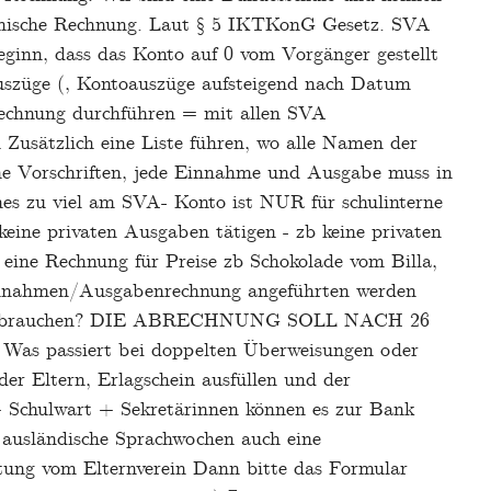
tronische Rechnung. Laut § 5 IKTKonG Gesetz. SVA
eginn, dass das Konto auf 0 vom Vorgänger gestellt
uszüge (, Kontoauszüge aufsteigend nach Datum
echnung durchführen = mit allen SVA
Zusätzlich eine Liste führen, wo alle Namen der
che Vorschriften, jede Einnahme und Ausgabe muss in
s zu viel am SVA- Konto ist NUR für schulinterne
eine privaten Ausgaben tätigen - zb keine privaten
eine Rechnung für Preise zb Schokolade vom Billa,
innahmen/Ausgabenrechnung angeführten werden
ng brauchen? DIE ABRECHNUNG SOLL NACH 26
. Was passiert bei doppelten Überweisungen oder
r Eltern, Erlagschein ausfüllen und der
 Schulwart + Sekretärinnen können es zur Bank
e ausländische Sprachwochen auch eine
ung vom Elternverein Dann bitte das Formular