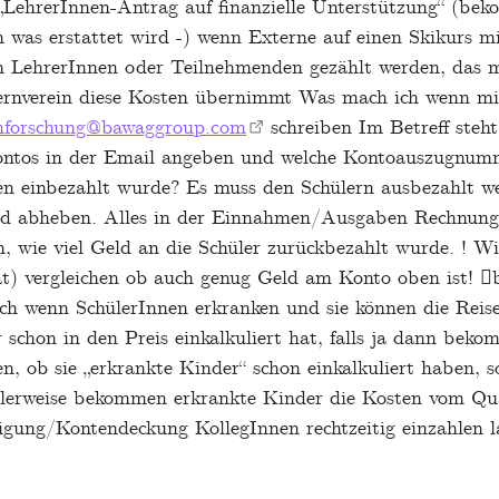
) „LehrerInnen-Antrag auf finanzielle Unterstützung“ (
 was erstattet wird -) wenn Externe auf einen Skikurs m
ven LehrerInnen oder Teilnehmenden gezählt werden, das 
ernverein diese Kosten übernimmt Was mach ich wenn mir
hforschung@bawaggroup.com
schreiben Im Betreff steh
tos in der Email angeben und welche Kontoauszugnumme
en einbezahlt wurde? Es muss den Schülern ausbezahlt w
ld abheben. Alles in der Einnahmen/Ausgaben Rechnung 
n, wie viel Geld an die Schüler zurückbezahlt wurde. ! 
t) vergleichen ob auch genug Geld am Konto oben ist! 
 wenn SchülerInnen erkranken und sie können die Reise n
schon in den Preis einkalkuliert hat, falls ja dann beko
en, ob sie „erkrankte Kinder“ schon einkalkuliert haben
alerweise bekommen erkrankte Kinder die Kosten vom Quar
igung/Kontendeckung KollegInnen rechtzeitig einzahlen l