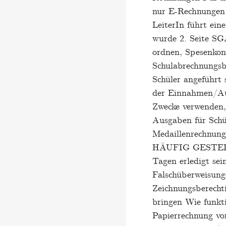
nur E-Rechnungen 
LeiterIn führt ei
wurde 2. Seite SG
ordnen, Spesenkon
Schulabrechnungsb
Schüler angeführt
der Einnahmen/Aus
Zwecke verwenden,
Ausgaben für Schü
Medaillenrechnun
HÄUFIG GESTELL
Tagen erledigt se
Falschüberweisung
Zeichnungsberecht
bringen Wie funkti
Papierrechnung vo