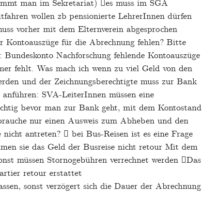
bekommt man im Sekretariat) es muss im SGA
itfahren wollen zb pensionierte LehrerInnen dürfen
muss vorher mit dem Elternverein abgesprochen
 Kontoauszüge für die Abrechnung fehlen? Bitte
t: Bundeskonto Nachforschung fehlende Kontoauszüge
r fehlt. Was mach ich wenn zu viel Geld von den
erden und der Zeichnungsberechtigte muss zur Bank
anführen: SVA-LeiterInnen müssen eine
Wichtig bevor man zur Bank geht, mit dem Kontostand
brauche nur einen Ausweis zum Abheben und den
icht antreten?  bei Bus-Reisen ist es eine Frage
mmen sie das Geld der Busreise nicht retour Mit dem
, sonst müssen Stornogebühren verrechnet werden Das
tier retour erstattet
assen, sonst verzögert sich die Dauer der Abrechnung