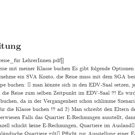
itung
eise_für LehrerInnen.pdf]]
eise mit meiner Klasse buchen Es gibt folgende Optionen
nehme ein SVA Konto, die Reise muss mit dem SGA beschl
ppe buchen:  man könnte sich in den EDV-Saal setzen, j
die Reise zum selben Zeitpunkt im EDV-Saal !!! Es wird
 buchen, da in der Vergangenheit schon schlimme Szenari
e für die Klasse buchen !!! ad 2) Man schreibt den Elt
berwiesen Falls das Quartier E-Rechnungen ausstellt, d
azell schickt keine E-Rechnungen, Quartiere im Ausland
ländische Quartiere gilt Pflicht zur Ausstellung einer