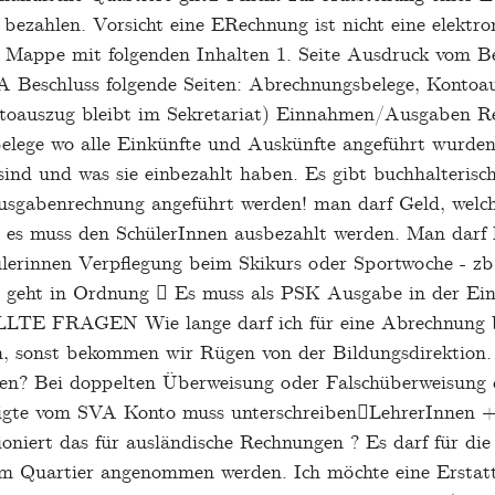
bezahlen. Vorsicht eine ERechnung ist nicht eine elek
ne Mappe mit folgenden Inhalten 1. Seite Ausdruck vom B
A Beschluss folgende Seiten: Abrechnungsbelege, Kontoa
toauszug bleibt im Sekretariat) Einnahmen/Ausgaben R
elege wo alle Einkünfte und Auskünfte angeführt wurden 
 sind und was sie einbezahlt haben. Es gibt buchhalteris
gabenrechnung angeführt werden! man darf Geld, welche
 es muss den SchülerInnen ausbezahlt werden. Man darf k
lerinnen Verpflegung beim Skikurs oder Sportwoche - zb 
g geht in Ordnung  Es muss als PSK Ausgabe in der E
TE FRAGEN Wie lange darf ich für eine Abrechnu
in, sonst bekommen wir Rügen von der Bildungsdirektion
en? Bei doppelten Überweisung oder Falschüberweisung de
igte vom SVA Konto muss unterschreibenLehrerInnen +
oniert das für ausländische Rechnungen ? Es darf für di
m Quartier angenommen werden. Ich möchte eine Erstatt